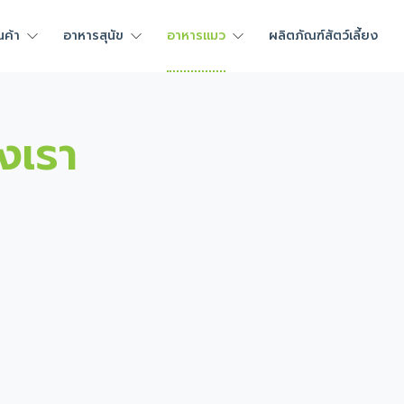
นค้า
อาหารสุนัข
อาหารแมว
ผลิตภัณฑ์สัตว์เลี้ยง
งเรา