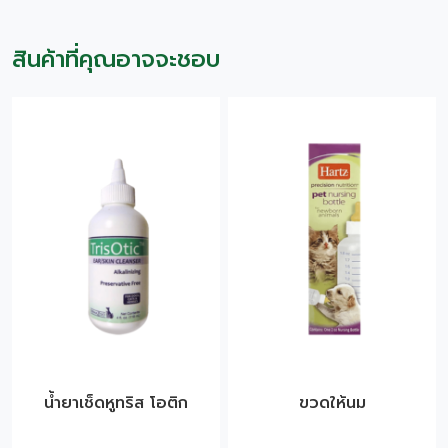
สินค้าที่คุณอาจจะชอบ
น้ำยาเช็ดหูทริส โอติก
ขวดให้นม