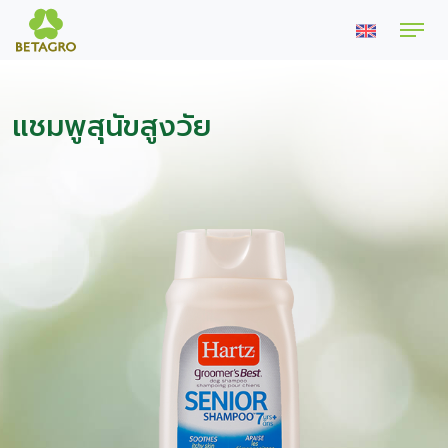
แชมพูสุนัขสูงวัย